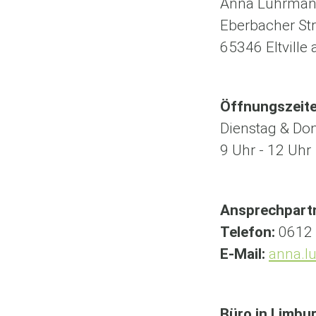
Anna Lührma
Eberbacher St
65346 Eltville
Öffnungszeit
Dienstag & Do
9 Uhr - 12 Uhr
Ansprechpart
Telefon:
0612 
E-Mail:
anna.l
Büro in Limbu