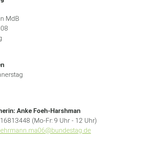
nn MdB
108
g
en
nnerstag
nerin: Anke Foeh-Harshman
16813448 (Mo-Fr: 9 Uhr - 12 Uhr)
uehrmann.ma06@bundestag.de