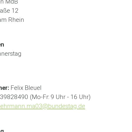
nn MdB
raße 12
 am Rhein
en
nnerstag
ner:
Felix Bleuel
39828490 (Mo-Fr: 9 Uhr - 16 Uhr)
uehrmann.ma03@bundestag.de
rg