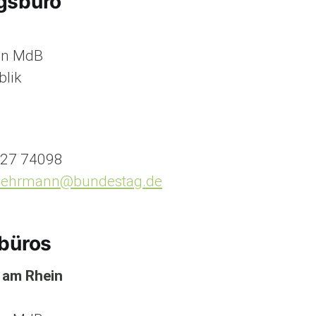
gsbüro
nn MdB
blik
27 74098
uehrmann@bundestag.de
büros
e am Rhein